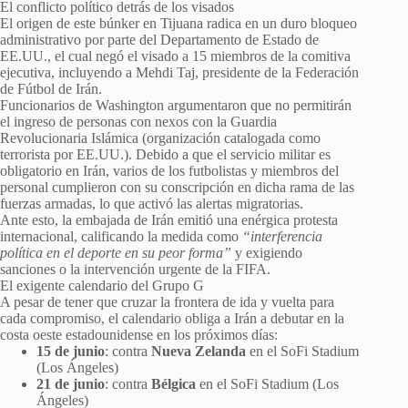
El conflicto político detrás de los visados
El origen de este búnker en Tijuana radica en un duro bloqueo
administrativo por parte del Departamento de Estado de
EE.UU., el cual negó el visado a 15 miembros de la comitiva
ejecutiva, incluyendo a Mehdi Taj, presidente de la Federación
de Fútbol de Irán.
Funcionarios de Washington argumentaron que no permitirán
el ingreso de personas con nexos con la Guardia
Revolucionaria Islámica (organización catalogada como
terrorista por EE.UU.). Debido a que el servicio militar es
obligatorio en Irán, varios de los futbolistas y miembros del
personal cumplieron con su conscripción en dicha rama de las
fuerzas armadas, lo que activó las alertas migratorias.
Ante esto, la embajada de Irán emitió una enérgica protesta
internacional, calificando la medida como
“interferencia
política en el deporte en su peor forma”
y exigiendo
sanciones o la intervención urgente de la FIFA.
El exigente calendario del Grupo G
A pesar de tener que cruzar la frontera de ida y vuelta para
cada compromiso, el calendario obliga a Irán a debutar en la
costa oeste estadounidense en los próximos días:
15 de junio
: contra
Nueva Zelanda
en el SoFi Stadium
(Los Ángeles)
21 de junio
: contra
Bélgica
en el SoFi Stadium (Los
Ángeles)