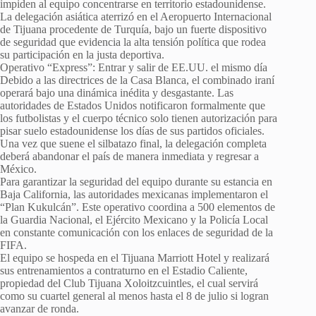
impiden al equipo concentrarse en territorio estadounidense.
La delegación asiática aterrizó en el Aeropuerto Internacional
de Tijuana procedente de Turquía, bajo un fuerte dispositivo
de seguridad que evidencia la alta tensión política que rodea
su participación en la justa deportiva.
Operativo “Express”: Entrar y salir de EE.UU. el mismo día
Debido a las directrices de la Casa Blanca, el combinado iraní
operará bajo una dinámica inédita y desgastante. Las
autoridades de Estados Unidos notificaron formalmente que
los futbolistas y el cuerpo técnico solo tienen autorización para
pisar suelo estadounidense los días de sus partidos oficiales.
Una vez que suene el silbatazo final, la delegación completa
deberá abandonar el país de manera inmediata y regresar a
México.
Para garantizar la seguridad del equipo durante su estancia en
Baja California, las autoridades mexicanas implementaron el
“Plan Kukulcán”. Este operativo coordina a 500 elementos de
la Guardia Nacional, el Ejército Mexicano y la Policía Local
en constante comunicación con los enlaces de seguridad de la
FIFA.
El equipo se hospeda en el Tijuana Marriott Hotel y realizará
sus entrenamientos a contraturno en el Estadio Caliente,
propiedad del Club Tijuana Xoloitzcuintles, el cual servirá
como su cuartel general al menos hasta el 8 de julio si logran
avanzar de ronda.