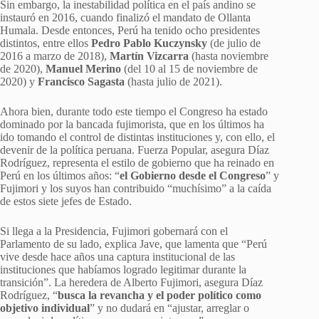
Sin embargo, la inestabilidad política en el país andino se
instauró en 2016, cuando finalizó el mandato de Ollanta
Humala. Desde entonces, Perú ha tenido ocho presidentes
distintos, entre ellos
Pedro Pablo Kuczynsky
(de julio de
2016 a marzo de 2018),
Martín Vizcarra
(hasta noviembre
de 2020),
Manuel Merino
(del 10 al 15 de noviembre de
2020) y
Francisco Sagasta
(hasta julio de 2021).
Ahora bien, durante todo este tiempo el Congreso ha estado
dominado por la bancada fujimorista, que en los últimos ha
ido tomando el control de distintas instituciones y, con ello, el
devenir de la política peruana. Fuerza Popular, asegura Díaz
Rodríguez, representa el estilo de gobierno que ha reinado en
Perú en los últimos años: “
el Gobierno desde el Congreso
” y
Fujimori y los suyos han contribuido “muchísimo” a la caída
de estos siete jefes de Estado.
Si llega a la Presidencia, Fujimori gobernará con el
Parlamento de su lado, explica Jave, que lamenta que “Perú
vive desde hace años una captura institucional de las
instituciones que habíamos logrado legitimar durante la
transición”. La heredera de Alberto Fujimori, asegura Díaz
Rodríguez, “
busca la revancha y el poder político como
objetivo individual
” y no dudará en “ajustar, arreglar o