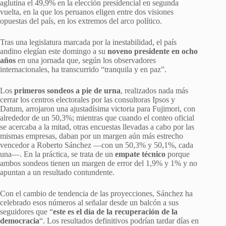
aglutina el 49,9% en la elección presidencial en segunda
vuelta, en la que los peruanos eligen entre dos visiones
opuestas del país, en los extremos del arco político.
Tras una legislatura marcada por la inestabilidad, el país
andino elegían este domingo a su
noveno presidente en ocho
años
en una jornada que, según los observadores
internacionales, ha transcurrido “tranquila y en paz”.
Los
primeros sondeos a pie de urna
, realizados nada más
cerrar los centros electorales por las consultoras Ipsos y
Datum, arrojaron una ajustadísima victoria para Fujimori, con
alrededor de un 50,3%; mientras que cuando el conteo oficial
se acercaba a la mitad, otras encuestas llevadas a cabo por las
mismas empresas, daban por un margen aún más estrecho
vencedor a Roberto Sánchez —con un 50,3% y 50,1%, cada
una—. En la práctica, se trata de un
empate técnico
porque
ambos sondeos tienen un margen de error del 1,9% y 1% y no
apuntan a un resultado contundente.
Con el cambio de tendencia de las proyecciones, Sánchez ha
celebrado esos números al señalar desde un balcón a sus
seguidores que “
este es el día de la recuperación de la
democracia
“. Los resultados definitivos podrían tardar días en