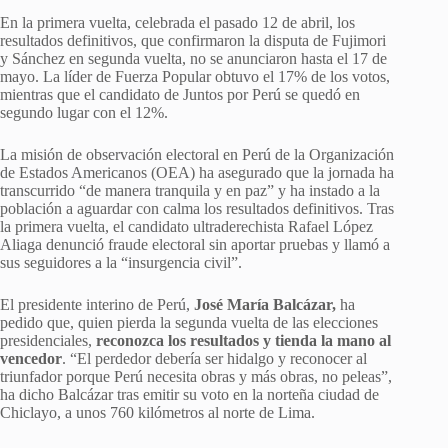
En la primera vuelta, celebrada el pasado 12 de abril, los
resultados definitivos, que confirmaron la disputa de Fujimori
y Sánchez en segunda vuelta, no se anunciaron hasta el 17 de
mayo. La líder de Fuerza Popular obtuvo el 17% de los votos,
mientras que el candidato de Juntos por Perú se quedó en
segundo lugar con el 12%.
La misión de observación electoral en Perú de la Organización
de Estados Americanos (OEA) ha asegurado que la jornada ha
transcurrido “de manera tranquila y en paz” y ha instado a la
población a aguardar con calma los resultados definitivos. Tras
la primera vuelta, el candidato ultraderechista Rafael López
Aliaga denunció fraude electoral sin aportar pruebas y llamó a
sus seguidores a la “insurgencia civil”.
El presidente interino de Perú,
José María Balcázar,
ha
pedido que, quien pierda la segunda vuelta de las elecciones
presidenciales,
reconozca los resultados y tienda la mano al
vencedor
. “El perdedor debería ser hidalgo y reconocer al
triunfador porque Perú necesita obras y más obras, no peleas”,
ha dicho Balcázar tras emitir su voto en la norteña ciudad de
Chiclayo, a unos 760 kilómetros al norte de Lima.