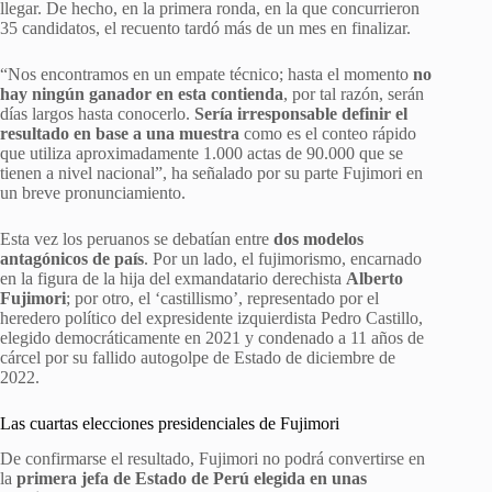
llegar. De hecho, en la primera ronda, en la que concurrieron
35 candidatos, el recuento tardó más de un mes en finalizar.
“Nos encontramos en un empate técnico; hasta el momento
no
hay ningún ganador en esta contienda
, por tal razón, serán
días largos hasta conocerlo.
Sería irresponsable definir el
resultado en base a una muestra
como es el conteo rápido
que utiliza aproximadamente 1.000 actas de 90.000 que se
tienen a nivel nacional”, ha señalado por su parte Fujimori en
un breve pronunciamiento.
Esta vez los peruanos se debatían entre
dos modelos
antagónicos de país
. Por un lado, el fujimorismo, encarnado
en la figura de la hija del exmandatario derechista
Alberto
Fujimori
; por otro, el ‘castillismo’, representado por el
heredero político del expresidente izquierdista Pedro Castillo,
elegido democráticamente en 2021 y condenado a 11 años de
cárcel por su fallido autogolpe de Estado de diciembre de
2022.
Las cuartas elecciones presidenciales de Fujimori
De confirmarse el resultado, Fujimori no podrá convertirse en
la
primera jefa de Estado de Perú elegida en unas