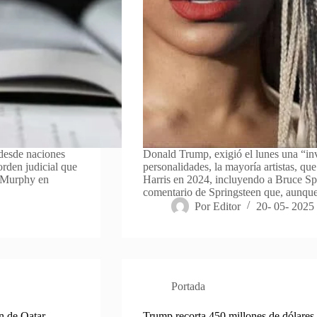
desde naciones
Donald Trump, exigió el lunes una “inv
rden judicial que
personalidades, la mayoría artistas, q
E. Murphy en
Harris en 2024, incluyendo a Bruce S
comentario de Springsteen que, aunq
Por
Editor
20- 05- 2025
Portada
n de Qatar
Trump recorta 450 millones de dólares