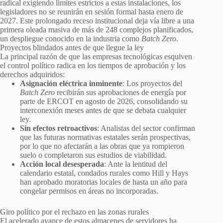
radical exigiendo límites estrictos a estas instalaciones, los
legisladores no se reunirán en sesión formal hasta enero de
2027. Este prolongado receso institucional deja vía libre a una
primera oleada masiva de más de 248 complejos planificados,
un despliegue conocido en la industria como
Batch Zero
.
Proyectos blindados antes de que llegue la ley
La principal razón de que las empresas tecnológicas esquiven
el control político radica en los tiempos de aprobación y los
derechos adquiridos:
Asignación eléctrica inminente
: Los proyectos del
Batch Zero
recibirán sus aprobaciones de energía por
parte de ERCOT en agosto de 2026, consolidando su
interconexión meses antes de que se debata cualquier
ley.
Sin efectos retroactivos
: Analistas del sector confirman
que las futuras normativas estatales serán prospectivas,
por lo que no afectarán a las obras que ya rompieron
suelo o completaron sus estudios de viabilidad.
Acción local desesperada
: Ante la lentitud del
calendario estatal, condados rurales como Hill y Hays
han aprobado moratorias locales de hasta un año para
congelar permisos en áreas no incorporadas.
Giro político por el rechazo en las zonas rurales
El acelerado avance de estos almacenes de servidores ha