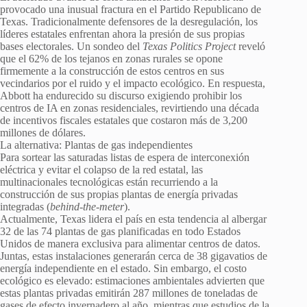
provocado una inusual fractura en el Partido Republicano de
Texas. Tradicionalmente defensores de la desregulación, los
líderes estatales enfrentan ahora la presión de sus propias
bases electorales. Un sondeo del
Texas Politics Project
reveló
que el 62% de los tejanos en zonas rurales se opone
firmemente a la construcción de estos centros en sus
vecindarios por el ruido y el impacto ecológico. En respuesta,
Abbott ha endurecido su discurso exigiendo prohibir los
centros de IA en zonas residenciales, revirtiendo una década
de incentivos fiscales estatales que costaron más de 3,200
millones de dólares.
La alternativa: Plantas de gas independientes
Para sortear las saturadas listas de espera de interconexión
eléctrica y evitar el colapso de la red estatal, las
multinacionales tecnológicas están recurriendo a la
construcción de sus propias plantas de energía privadas
integradas (
behind-the-meter
).
Actualmente, Texas lidera el país en esta tendencia al albergar
32 de las 74 plantas de gas planificadas en todo Estados
Unidos de manera exclusiva para alimentar centros de datos.
Juntas, estas instalaciones generarán cerca de 38 gigavatios de
energía independiente en el estado. Sin embargo, el costo
ecológico es elevado: estimaciones ambientales advierten que
estas plantas privadas emitirán 287 millones de toneladas de
gases de efecto invernadero al año, mientras que estudios de la